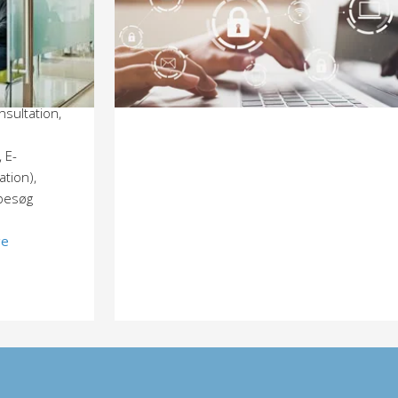
Klinikken har lukket for tilgang
elig
tion,
nsultation,
 E-
ation),
ebesøg
ge