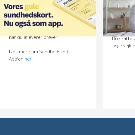
Der er mul
sundhedskortet
efter telef
Husk at have dit sundhedskort med,
problemstil
enten fysisk eller på din mobil, også
når du afleverer prøver.
Du skal br
følge vejle
Læs mere om Sundhedskort
App'en
her