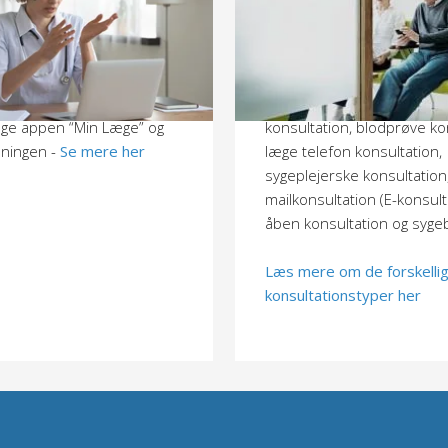
ighed for videokonsultation
Vi kan tilbyde dig følgende
onisk aftale, hvis vi mener
konsultationstyper: Almind
lingen er egnet til det.
konsultation, akut konsulta
aftenkonsultation, speciel
uge appen “Min Læge” og
konsultation, blodprøve ko
dningen -
Se mere her
læge telefon konsultation,
sygeplejerske konsultation,
mailkonsultation (E-konsult
åben konsultation og syg
Læs mere om de forskelli
konsultationstyper her