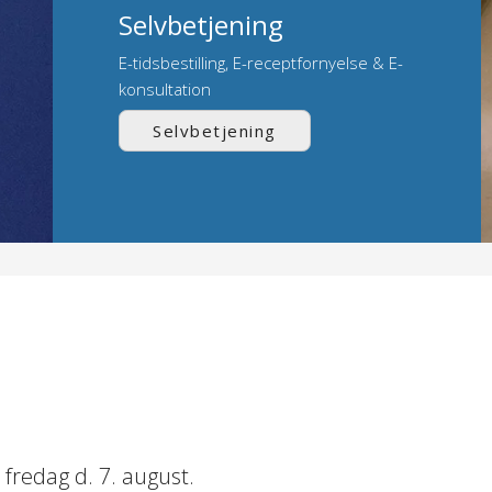
Selvbetjening
E-tidsbestilling, E-receptfornyelse & E-
konsultation
Selvbetjening
 fredag d. 7. august.