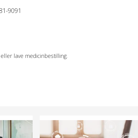
581-9091
ler lave medicinbestilling.
Lukket for tilgang