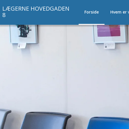
LÆGERNE HOVEDGADEN
Forside
Hvem er v
8